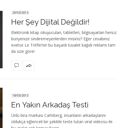
20/03/2013
Her Şey Dijital Değildir!
Elektronik kitap okuyucuları, tabletleri, bilgisayarları henüz
bünyenize sindiremeyenlerden misiniz? Eğer cevabınız
evetse Le Tréfle’nin bu başarılı tuvalet kağıdı reklamı tam
da size göre!
18/03/2013
En Yakın Arkadaş Testi
Ünlü bira markası Carlsberg, insanların arkadaşlarını
oldukça eğlenceli bir şekilde teste tutan viral videosu ile
bu aralar çok konuşuluyor.