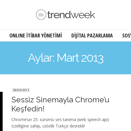
ONLINE İTİBAR YÖNETİMİ
DİJİTAL PAZARLAMA
SOS
Aylar: Mart 2013
28/03/2013
Sessiz Sinemayla Chrome’u
Keşfedin!
Chrome’un 25. sürümü ses tanıma (web speech api)
özelliğine sahip, üstelik Türkçe destekli!