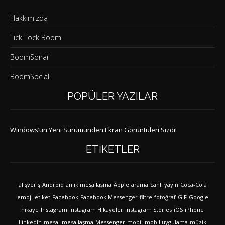
Hakkımızda
Tick Tock Boom
BoomSonar
BoomSocial
POPÜLER YAZILAR
Windows’un Yeni Sürümünden Ekran Görüntüleri Sızdı!
ETIKETLER
alışveriş
Android
anlık mesajlaşma
Apple
arama
canlı yayın
Coca-Cola
emoji
etiket
Facebook
Facebook Messenger
filtre
fotoğraf
GIF
Google
hikaye
Instagram
Instagram Hikayeler
Instagram Stories
iOS
iPhone
LinkedIn
mesaj
mesajlaşma
Messenger
mobil
mobil uygulama
müzik