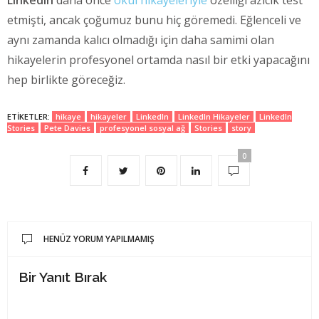
LinkedIn
daha önce
okul hikayeleriyle
özelliği azıcık test
etmişti, ancak çoğumuz bunu hiç göremedi. Eğlenceli ve
aynı zamanda kalıcı olmadığı için daha samimi olan
hikayelerin profesyonel ortamda nasıl bir etki yapacağını
hep birlikte göreceğiz.
ETIKETLER:
hikaye
hikayeler
LinkedIn
LinkedIn Hikayeler
LinkedIn
Stories
Pete Davies
profesyonel sosyal ağ
Stories
story
0
HENÜZ YORUM YAPILMAMIŞ
Bir Yanıt Bırak