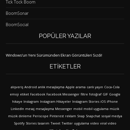
Tick Tock Boom
BoomSonar
BoomSocial
POPÜLER YAZILAR
Windows’un Yeni Sürümünden Ekran Görüntüleri Sızdı!
ETIKETLER
alışveriş
Android
anlık mesajlaşma
Apple
arama
canlı yayın
Coca-Cola
emoji
etiket
Facebook
Facebook Messenger
filtre
fotoğraf
GIF
Google
hikaye
Instagram
Instagram Hikayeler
Instagram Stories
iOS
iPhone
LinkedIn
mesaj
mesajlaşma
Messenger
mobil
mobil uygulama
müzik
müzik dinleme
Periscope
Pinterest
reklam
Snap
Snapchat
sosyal medya
Spotify
Stories
tasarım
Tweet
Twitter
uygulama
video
viral video