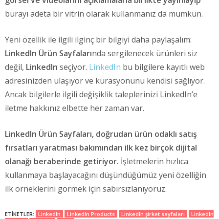
görsel ve videolarını açıklamalarla birlikte yayınlayıp
burayı adeta bir vitrin olarak kullanmanız da mümkün.
Yeni özellik ile ilgili ilginç bir bilgiyi daha paylaşalım:
LinkedIn Ürün Sayfaları
nda sergilenecek ürünleri siz
değil,
LinkedIn
seçiyor.
LinkedIn
bu bilgilere kayıtlı web
adresinizden ulaşıyor ve kürasyonunu kendisi sağlıyor.
Ancak bilgilerle ilgili değişiklik taleplerinizi LinkedIn’e
iletme hakkınız elbette her zaman var.
LinkedIn Ürün Sayfaları, doğrudan ürün odaklı satış
fırsatları yaratması bakımından ilk kez birçok dijital
olanağı beraberinde getiriyor.
İşletmelerin hızlıca
kullanmaya başlayacağını düşündüğümüz yeni özelliğin
ilk örneklerini görmek için sabırsızlanıyoruz.
ETIKETLER:
LinkedIn
LinkedIn Products
LinkedIn şirket sayfaları
LinkedIn