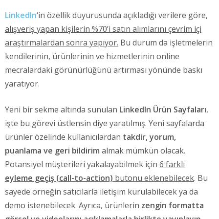
LinkedIn
‘in özellik duyurusunda açıkladığı verilere göre,
alışveriş yapan kişilerin %70’i satın alımlarını çevrim içi
araştırmalardan sonra yapıyor.
Bu durum da işletmelerin
kendilerinin, ürünlerinin ve hizmetlerinin online
mecralardaki görünürlüğünü artırması yönünde baskı
yaratıyor.
Yeni bir sekme altında sunulan
LinkedIn Ürün Sayfaları
,
işte bu görevi üstlensin diye yaratılmış. Yeni sayfalarda
ürünler özelinde kullanıcılardan
takdir, yorum,
puanlama ve geri bildirim
almak mümkün olacak.
Potansiyel müşterileri yakalayabilmek için
6 farklı
eyleme geçiş (call-to-action)
butonu eklenebilecek
. Bu
sayede örneğin satıcılarla iletişim kurulabilecek ya da
demo istenebilecek. Ayrıca, ürünlerin
zengin formatta