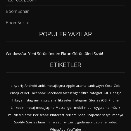
BoomSonar
BoomSocial
POPÜLER YAZILAR
Windows’un Yeni Sürümünden Ekran Görüntüleri Sızdı!
ETIKETLER
alışveriş
Android
anlık mesajlaşma
Apple
arama
canlı yayın
Coca-Cola
emoji
etiket
Facebook
Facebook Messenger
filtre
fotoğraf
GIF
Google
hikaye
Instagram
Instagram Hikayeler
Instagram Stories
iOS
iPhone
LinkedIn
mesaj
mesajlaşma
Messenger
mobil
mobil uygulama
müzik
müzik dinleme
Periscope
Pinterest
reklam
Snap
Snapchat
sosyal medya
Spotify
Stories
tasarım
Tweet
Twitter
uygulama
video
viral video
WhatsApp
YouTube