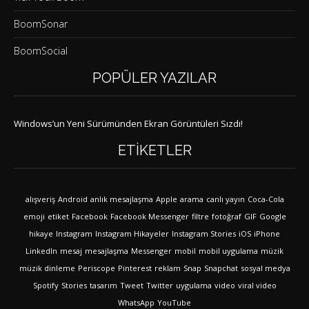
BoomSonar
BoomSocial
POPÜLER YAZILAR
Windows’un Yeni Sürümünden Ekran Görüntüleri Sızdı!
ETIKETLER
alışveriş
Android
anlık mesajlaşma
Apple
arama
canlı yayın
Coca-Cola
emoji
etiket
Facebook
Facebook Messenger
filtre
fotoğraf
GIF
Google
hikaye
Instagram
Instagram Hikayeler
Instagram Stories
iOS
iPhone
LinkedIn
mesaj
mesajlaşma
Messenger
mobil
mobil uygulama
müzik
müzik dinleme
Periscope
Pinterest
reklam
Snap
Snapchat
sosyal medya
Spotify
Stories
tasarım
Tweet
Twitter
uygulama
video
viral video
WhatsApp
YouTube