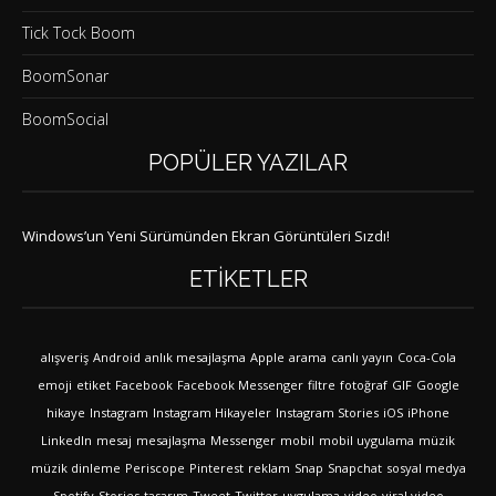
Tick Tock Boom
BoomSonar
BoomSocial
POPÜLER YAZILAR
Windows’un Yeni Sürümünden Ekran Görüntüleri Sızdı!
ETIKETLER
alışveriş
Android
anlık mesajlaşma
Apple
arama
canlı yayın
Coca-Cola
emoji
etiket
Facebook
Facebook Messenger
filtre
fotoğraf
GIF
Google
hikaye
Instagram
Instagram Hikayeler
Instagram Stories
iOS
iPhone
LinkedIn
mesaj
mesajlaşma
Messenger
mobil
mobil uygulama
müzik
müzik dinleme
Periscope
Pinterest
reklam
Snap
Snapchat
sosyal medya
Spotify
Stories
tasarım
Tweet
Twitter
uygulama
video
viral video