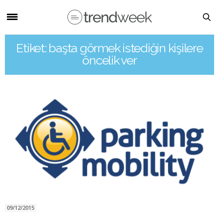
Etiket: başta görmek istediğin kişilere
öncelik ver
09/12/2015