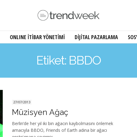
ONLINE İTİBAR YÖNETİMİ
DİJİTAL PAZARLAMA
SOS
Etiket: BBDO
27/07/2013
Müzisyen Ağaç
Berlin’de her yıl iki bin ağacın kaybolmasını önlemek
amacıyla BBDO, Friends of Earth adına bir ağacı
enstrümana çevirmiş.