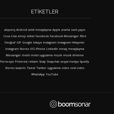
ETIKETLER
alışveriş
Android
anlık mesajlaşma
Apple
arama
canlı yayın
Coca-Cola
emoji
etiket
Facebook
Facebook Messenger
filtre
fotoğraf
GIF
Google
hikaye
Instagram
Instagram Hikayeler
Instagram Stories
iOS
iPhone
LinkedIn
mesaj
mesajlaşma
Messenger
mobil
mobil uygulama
müzik
müzik dinleme
Periscope
Pinterest
reklam
Snap
Snapchat
sosyal medya
Spotify
Stories
tasarım
Tweet
Twitter
uygulama
video
viral video
WhatsApp
YouTube