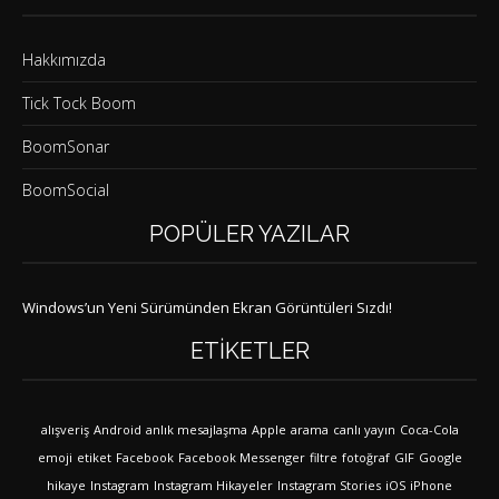
Hakkımızda
Tick Tock Boom
BoomSonar
BoomSocial
POPÜLER YAZILAR
Windows’un Yeni Sürümünden Ekran Görüntüleri Sızdı!
ETIKETLER
alışveriş
Android
anlık mesajlaşma
Apple
arama
canlı yayın
Coca-Cola
emoji
etiket
Facebook
Facebook Messenger
filtre
fotoğraf
GIF
Google
hikaye
Instagram
Instagram Hikayeler
Instagram Stories
iOS
iPhone