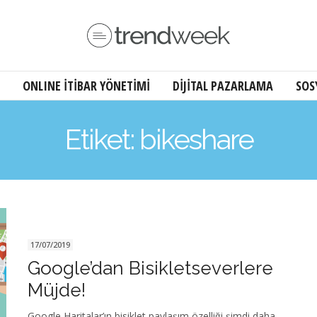
ONLINE İTİBAR YÖNETİMİ
DİJİTAL PAZARLAMA
SOS
Etiket: bikeshare
17/07/2019
Google’dan Bisikletseverlere
Müjde!
Google Haritalar’ın bisiklet paylaşım özelliği şimdi daha