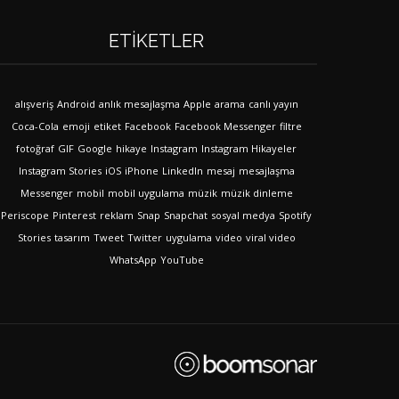
ETIKETLER
alışveriş
Android
anlık mesajlaşma
Apple
arama
canlı yayın
Coca-Cola
emoji
etiket
Facebook
Facebook Messenger
filtre
fotoğraf
GIF
Google
hikaye
Instagram
Instagram Hikayeler
Instagram Stories
iOS
iPhone
LinkedIn
mesaj
mesajlaşma
Messenger
mobil
mobil uygulama
müzik
müzik dinleme
Periscope
Pinterest
reklam
Snap
Snapchat
sosyal medya
Spotify
Stories
tasarım
Tweet
Twitter
uygulama
video
viral video
WhatsApp
YouTube