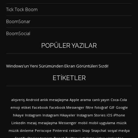
Tick Tock Boom
BoomSonar
BoomSocial
POPÜLER YAZILAR
Windows’un Yeni Sürümünden Ekran Görüntüleri Sızdı!
ETIKETLER
alışveriş
Android
anlık mesajlaşma
Apple
arama
canlı yayın
Coca-Cola
emoji
etiket
Facebook
Facebook Messenger
filtre
fotoğraf
GIF
Google
hikaye
Instagram
Instagram Hikayeler
Instagram Stories
iOS
iPhone
LinkedIn
mesaj
mesajlaşma
Messenger
mobil
mobil uygulama
müzik
müzik dinleme
Periscope
Pinterest
reklam
Snap
Snapchat
sosyal medya