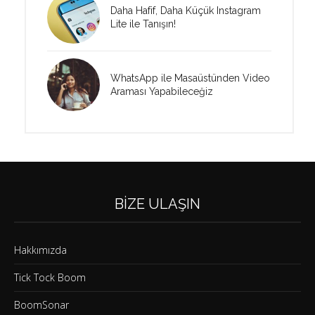
Daha Hafif, Daha Küçük Instagram
Lite ile Tanışın!
WhatsApp ile Masaüstünden Video
Araması Yapabileceğiz
BIZE ULAŞIN
Hakkımızda
Tick Tock Boom
BoomSonar