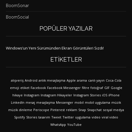
BoomSonar
BoomSocial
POPÜLER YAZILAR
Windows’un Yeni Sürümünden Ekran Görüntüleri Sızdı!
ETIKETLER
alışveriş
Android
anlık mesajlaşma
Apple
arama
canlı yayın
Coca-Cola
emoji
etiket
Facebook
Facebook Messenger
filtre
fotoğraf
GIF
Google
hikaye
Instagram
Instagram Hikayeler
Instagram Stories
iOS
iPhone
LinkedIn
mesaj
mesajlaşma
Messenger
mobil
mobil uygulama
müzik
müzik dinleme
Periscope
Pinterest
reklam
Snap
Snapchat
sosyal medya
Spotify
Stories
tasarım
Tweet
Twitter
uygulama
video
viral video
WhatsApp
YouTube