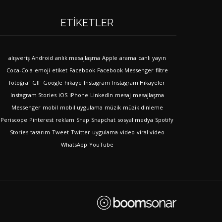
ETIKETLER
alışveriş
Android
anlık mesajlaşma
Apple
arama
canlı yayın
Coca-Cola
emoji
etiket
Facebook
Facebook Messenger
filtre
fotoğraf
GIF
Google
hikaye
Instagram
Instagram Hikayeler
Instagram Stories
iOS
iPhone
LinkedIn
mesaj
mesajlaşma
Messenger
mobil
mobil uygulama
müzik
müzik dinleme
Periscope
Pinterest
reklam
Snap
Snapchat
sosyal medya
Spotify
Stories
tasarım
Tweet
Twitter
uygulama
video
viral video
WhatsApp
YouTube