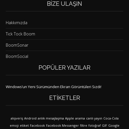
BIZE ULAŞIN
Hakkımızda
Tick Tock Boom
BoomSonar
BoomSocial
POPÜLER YAZILAR
Windows’un Yeni Sürümünden Ekran Görüntüleri Sızdı!
ETIKETLER
alışveriş
Android
anlık mesajlaşma
Apple
arama
canlı yayın
Coca-Cola
emoji
etiket
Facebook
Facebook Messenger
filtre
fotoğraf
GIF
Google