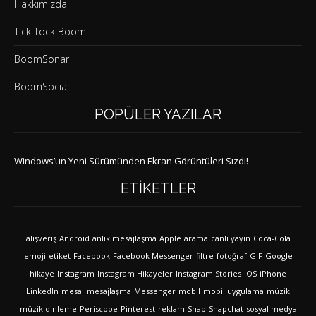
Hakkımızda
Tick Tock Boom
BoomSonar
BoomSocial
POPÜLER YAZILAR
Windows’un Yeni Sürümünden Ekran Görüntüleri Sızdı!
ETIKETLER
alışveriş
Android
anlık mesajlaşma
Apple
arama
canlı yayın
Coca-Cola
emoji
etiket
Facebook
Facebook Messenger
filtre
fotoğraf
GIF
Google
hikaye
Instagram
Instagram Hikayeler
Instagram Stories
iOS
iPhone
LinkedIn
mesaj
mesajlaşma
Messenger
mobil
mobil uygulama
müzik
müzik dinleme
Periscope
Pinterest
reklam
Snap
Snapchat
sosyal medya