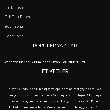
Hakkımızda
Tick Tock Boom
BoomSonar
BoomSocial
POPÜLER YAZILAR
Windows’un Yeni Sürümünden Ekran Görüntüleri Sızdı!
ETIKETLER
alışveriş
Android
anlık mesajlaşma
Apple
arama
canlı yayın
Coca-Cola
emoji
etiket
Facebook
Facebook Messenger
filtre
fotoğraf
GIF
Google
hikaye
Instagram
Instagram Hikayeler
Instagram Stories
iOS
iPhone
LinkedIn
mesaj
mesajlaşma
Messenger
mobil
mobil uygulama
müzik