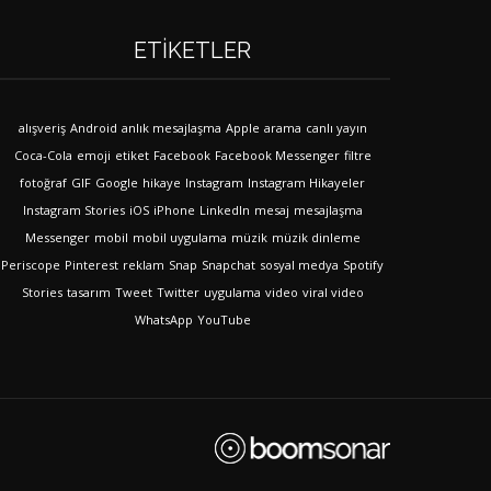
ETIKETLER
alışveriş
Android
anlık mesajlaşma
Apple
arama
canlı yayın
Coca-Cola
emoji
etiket
Facebook
Facebook Messenger
filtre
fotoğraf
GIF
Google
hikaye
Instagram
Instagram Hikayeler
Instagram Stories
iOS
iPhone
LinkedIn
mesaj
mesajlaşma
Messenger
mobil
mobil uygulama
müzik
müzik dinleme
Periscope
Pinterest
reklam
Snap
Snapchat
sosyal medya
Spotify
Stories
tasarım
Tweet
Twitter
uygulama
video
viral video
WhatsApp
YouTube