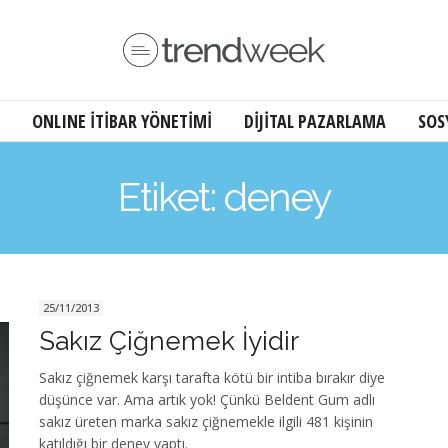
ONLINE İTİBAR YÖNETİMİ
DİJİTAL PAZARLAMA
SOS
Etiket: deney
25/11/2013
Sakız Çiğnemek İyidir
Sakız çiğnemek karşı tarafta kötü bir intiba bırakır diye
düşünce var. Ama artık yok! Çünkü Beldent Gum adlı
sakız üreten marka sakız çiğnemekle ilgili 481 kişinin
katıldığı bir deney yaptı.