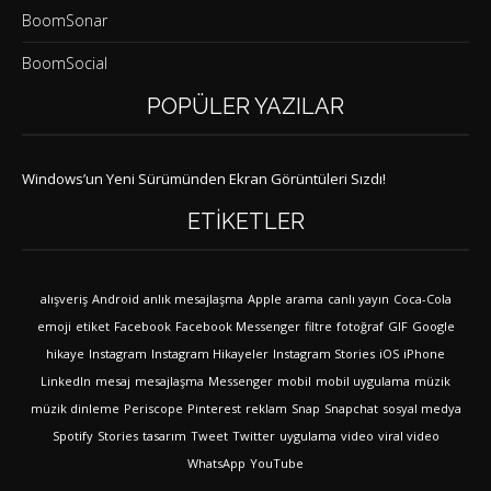
BoomSonar
BoomSocial
POPÜLER YAZILAR
Windows’un Yeni Sürümünden Ekran Görüntüleri Sızdı!
ETIKETLER
alışveriş
Android
anlık mesajlaşma
Apple
arama
canlı yayın
Coca-Cola
emoji
etiket
Facebook
Facebook Messenger
filtre
fotoğraf
GIF
Google
hikaye
Instagram
Instagram Hikayeler
Instagram Stories
iOS
iPhone
LinkedIn
mesaj
mesajlaşma
Messenger
mobil
mobil uygulama
müzik
müzik dinleme
Periscope
Pinterest
reklam
Snap
Snapchat
sosyal medya
Spotify
Stories
tasarım
Tweet
Twitter
uygulama
video
viral video
WhatsApp
YouTube