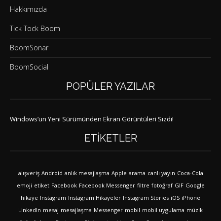
Hakkımızda
Tick Tock Boom
BoomSonar
BoomSocial
POPÜLER YAZILAR
Windows’un Yeni Sürümünden Ekran Görüntüleri Sızdı!
ETIKETLER
alışveriş
Android
anlık mesajlaşma
Apple
arama
canlı yayın
Coca-Cola
emoji
etiket
Facebook
Facebook Messenger
filtre
fotoğraf
GIF
Google
hikaye
Instagram
Instagram Hikayeler
Instagram Stories
iOS
iPhone
LinkedIn
mesaj
mesajlaşma
Messenger
mobil
mobil uygulama
müzik