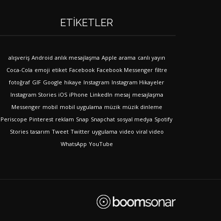
ETIKETLER
alışveriş
Android
anlık mesajlaşma
Apple
arama
canlı yayın
Coca-Cola
emoji
etiket
Facebook
Facebook Messenger
filtre
fotoğraf
GIF
Google
hikaye
Instagram
Instagram Hikayeler
Instagram Stories
iOS
iPhone
LinkedIn
mesaj
mesajlaşma
Messenger
mobil
mobil uygulama
müzik
müzik dinleme
Periscope
Pinterest
reklam
Snap
Snapchat
sosyal medya
Spotify
Stories
tasarım
Tweet
Twitter
uygulama
video
viral video
WhatsApp
YouTube