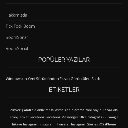
Hakkımızda
Tick Tock Boom
BoomSonar
BoomSocial
POPÜLER YAZILAR
Windows’un Yeni Sürümünden Ekran Görüntüleri Sızdı!
ETIKETLER
alışveriş
Android
anlık mesajlaşma
Apple
arama
canlı yayın
Coca-Cola
emoji
etiket
Facebook
Facebook Messenger
filtre
fotoğraf
GIF
Google
hikaye
Instagram
Instagram Hikayeler
Instagram Stories
iOS
iPhone