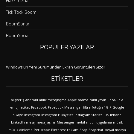
Hakkımızda
Tick Tock Boom
BoomSonar
BoomSocial
POPÜLER YAZILAR
Windows’un Yeni Sürümünden Ekran Görüntüleri Sızdı!
ETIKETLER
alışveriş
Android
anlık mesajlaşma
Apple
arama
canlı yayın
Coca-Cola
emoji
etiket
Facebook
Facebook Messenger
filtre
fotoğraf
GIF
Google
hikaye
Instagram
Instagram Hikayeler
Instagram Stories
iOS
iPhone
LinkedIn
mesaj
mesajlaşma
Messenger
mobil
mobil uygulama
müzik
müzik dinleme
Periscope
Pinterest
reklam
Snap
Snapchat
sosyal medya