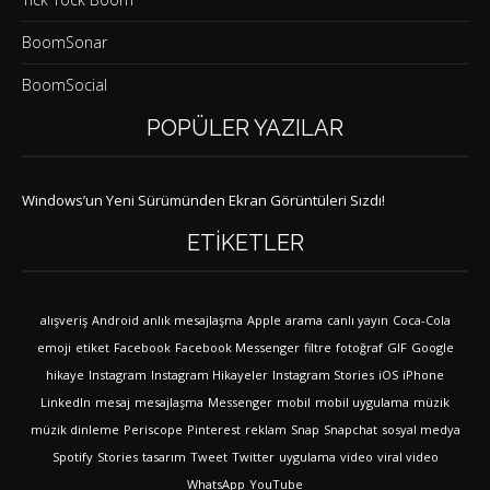
BoomSonar
BoomSocial
POPÜLER YAZILAR
Windows’un Yeni Sürümünden Ekran Görüntüleri Sızdı!
ETIKETLER
alışveriş
Android
anlık mesajlaşma
Apple
arama
canlı yayın
Coca-Cola
emoji
etiket
Facebook
Facebook Messenger
filtre
fotoğraf
GIF
Google
hikaye
Instagram
Instagram Hikayeler
Instagram Stories
iOS
iPhone
LinkedIn
mesaj
mesajlaşma
Messenger
mobil
mobil uygulama
müzik
müzik dinleme
Periscope
Pinterest
reklam
Snap
Snapchat
sosyal medya
Spotify
Stories
tasarım
Tweet
Twitter
uygulama
video
viral video
WhatsApp
YouTube