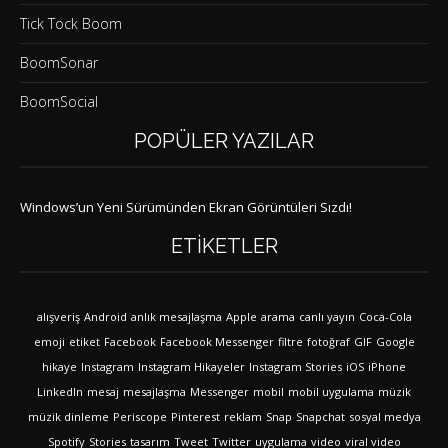
Tick Tock Boom
BoomSonar
BoomSocial
POPÜLER YAZILAR
Windows’un Yeni Sürümünden Ekran Görüntüleri Sızdı!
ETIKETLER
alışveriş
Android
anlık mesajlaşma
Apple
arama
canlı yayın
Coca-Cola
emoji
etiket
Facebook
Facebook Messenger
filtre
fotoğraf
GIF
Google
hikaye
Instagram
Instagram Hikayeler
Instagram Stories
iOS
iPhone
LinkedIn
mesaj
mesajlaşma
Messenger
mobil
mobil uygulama
müzik
müzik dinleme
Periscope
Pinterest
reklam
Snap
Snapchat
sosyal medya
Spotify
Stories
tasarım
Tweet
Twitter
uygulama
video
viral video