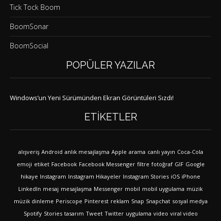
Tick Tock Boom
BoomSonar
BoomSocial
POPÜLER YAZILAR
Windows’un Yeni Sürümünden Ekran Görüntüleri Sızdı!
ETIKETLER
alışveriş
Android
anlık mesajlaşma
Apple
arama
canlı yayın
Coca-Cola
emoji
etiket
Facebook
Facebook Messenger
filtre
fotoğraf
GIF
Google
hikaye
Instagram
Instagram Hikayeler
Instagram Stories
iOS
iPhone
LinkedIn
mesaj
mesajlaşma
Messenger
mobil
mobil uygulama
müzik
müzik dinleme
Periscope
Pinterest
reklam
Snap
Snapchat
sosyal medya
Spotify
Stories
tasarım
Tweet
Twitter
uygulama
video
viral video