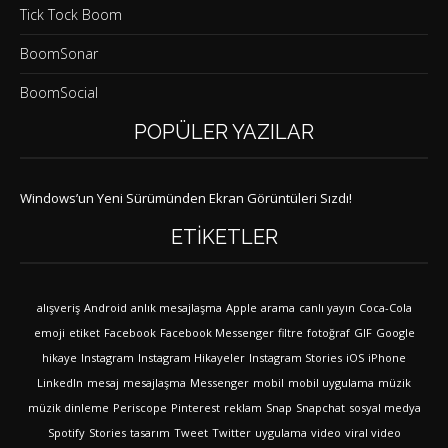
Tick Tock Boom
BoomSonar
BoomSocial
POPÜLER YAZILAR
Windows’un Yeni Sürümünden Ekran Görüntüleri Sızdı!
ETIKETLER
alışveriş
Android
anlık mesajlaşma
Apple
arama
canlı yayın
Coca-Cola
emoji
etiket
Facebook
Facebook Messenger
filtre
fotoğraf
GIF
Google
hikaye
Instagram
Instagram Hikayeler
Instagram Stories
iOS
iPhone
LinkedIn
mesaj
mesajlaşma
Messenger
mobil
mobil uygulama
müzik
müzik dinleme
Periscope
Pinterest
reklam
Snap
Snapchat
sosyal medya
Spotify
Stories
tasarım
Tweet
Twitter
uygulama
video
viral video