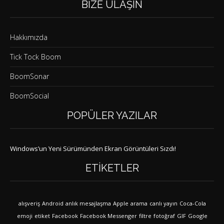
BIZE ULAŞIN
Hakkımızda
Tick Tock Boom
BoomSonar
BoomSocial
POPÜLER YAZILAR
Windows’un Yeni Sürümünden Ekran Görüntüleri Sızdı!
ETIKETLER
alışveriş
Android
anlık mesajlaşma
Apple
arama
canlı yayın
Coca-Cola
emoji
etiket
Facebook
Facebook Messenger
filtre
fotoğraf
GIF
Google