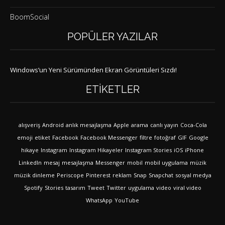
BoomSocial
POPÜLER YAZILAR
Windows’un Yeni Sürümünden Ekran Görüntüleri Sızdı!
ETIKETLER
alışveriş
Android
anlık mesajlaşma
Apple
arama
canlı yayın
Coca-Cola
emoji
etiket
Facebook
Facebook Messenger
filtre
fotoğraf
GIF
Google
hikaye
Instagram
Instagram Hikayeler
Instagram Stories
iOS
iPhone
LinkedIn
mesaj
mesajlaşma
Messenger
mobil
mobil uygulama
müzik
müzik dinleme
Periscope
Pinterest
reklam
Snap
Snapchat
sosyal medya
Spotify
Stories
tasarım
Tweet
Twitter
uygulama
video
viral video
WhatsApp
YouTube