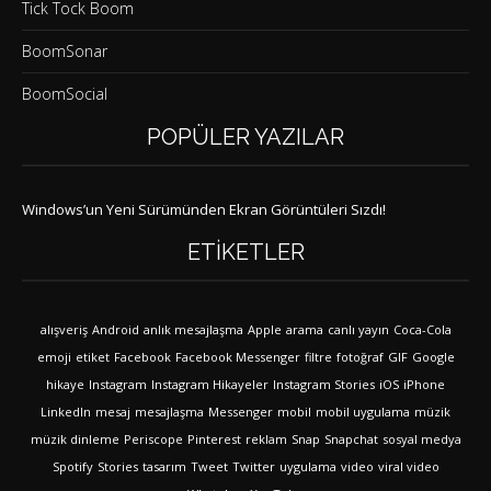
Tick Tock Boom
BoomSonar
BoomSocial
POPÜLER YAZILAR
Windows’un Yeni Sürümünden Ekran Görüntüleri Sızdı!
ETIKETLER
alışveriş
Android
anlık mesajlaşma
Apple
arama
canlı yayın
Coca-Cola
emoji
etiket
Facebook
Facebook Messenger
filtre
fotoğraf
GIF
Google
hikaye
Instagram
Instagram Hikayeler
Instagram Stories
iOS
iPhone
LinkedIn
mesaj
mesajlaşma
Messenger
mobil
mobil uygulama
müzik
müzik dinleme
Periscope
Pinterest
reklam
Snap
Snapchat
sosyal medya
Spotify
Stories
tasarım
Tweet
Twitter
uygulama
video
viral video