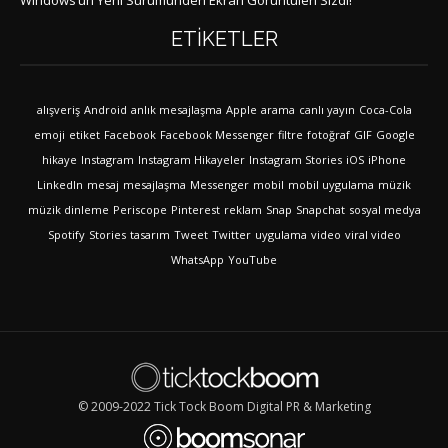
ETIKETLER
alışveriş
Android
anlık mesajlaşma
Apple
arama
canlı yayın
Coca-Cola
emoji
etiket
Facebook
Facebook Messenger
filtre
fotoğraf
GIF
Google
hikaye
Instagram
Instagram Hikayeler
Instagram Stories
iOS
iPhone
LinkedIn
mesaj
mesajlaşma
Messenger
mobil
mobil uygulama
müzik
müzik dinleme
Periscope
Pinterest
reklam
Snap
Snapchat
sosyal medya
Spotify
Stories
tasarım
Tweet
Twitter
uygulama
video
viral video
WhatsApp
YouTube
© 2009-2022 Tick Tock Boom Digital PR & Marketing