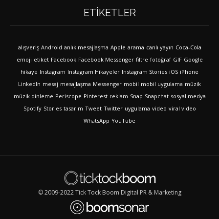
ETIKETLER
alışveriş
Android
anlık mesajlaşma
Apple
arama
canlı yayın
Coca-Cola
emoji
etiket
Facebook
Facebook Messenger
filtre
fotoğraf
GIF
Google
hikaye
Instagram
Instagram Hikayeler
Instagram Stories
iOS
iPhone
LinkedIn
mesaj
mesajlaşma
Messenger
mobil
mobil uygulama
müzik
müzik dinleme
Periscope
Pinterest
reklam
Snap
Snapchat
sosyal medya
Spotify
Stories
tasarım
Tweet
Twitter
uygulama
video
viral video
WhatsApp
YouTube
© 2009-2022 Tick Tock Boom Digital PR & Marketing