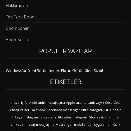
Hakkımızda
Tick Tock Boom
BoomSonar
BoomSocial
POPÜLER YAZILAR
Windows’un Yeni Sürümünden Ekran Görüntüleri Sızdı!
ETIKETLER
alışveriş
Android
anlık mesajlaşma
Apple
arama
canlı yayın
Coca-Cola
emoji
etiket
Facebook
Facebook Messenger
filtre
fotoğraf
GIF
Google
hikaye
Instagram
Instagram Hikayeler
Instagram Stories
iOS
iPhone
LinkedIn
mesaj
mesajlaşma
Messenger
mobil
mobil uygulama
müzik