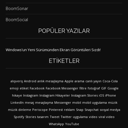
BoomSonar
BoomSocial
POPÜLER YAZILAR
Windows’un Yeni Sürümünden Ekran Görüntüleri Sızdı!
ETIKETLER
alışveriş
Android
anlık mesajlaşma
Apple
arama
canlı yayın
Coca-Cola
emoji
etiket
Facebook
Facebook Messenger
filtre
fotoğraf
GIF
Google
hikaye
Instagram
Instagram Hikayeler
Instagram Stories
iOS
iPhone
LinkedIn
mesaj
mesajlaşma
Messenger
mobil
mobil uygulama
müzik
müzik dinleme
Periscope
Pinterest
reklam
Snap
Snapchat
sosyal medya
Spotify
Stories
tasarım
Tweet
Twitter
uygulama
video
viral video
WhatsApp
YouTube