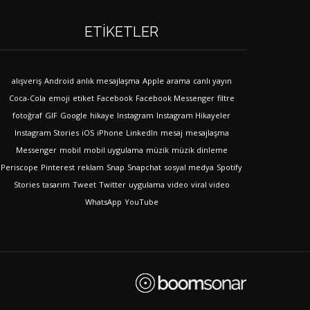
ETIKETLER
alışveriş
Android
anlık mesajlaşma
Apple
arama
canlı yayın
Coca-Cola
emoji
etiket
Facebook
Facebook Messenger
filtre
fotoğraf
GIF
Google
hikaye
Instagram
Instagram Hikayeler
Instagram Stories
iOS
iPhone
LinkedIn
mesaj
mesajlaşma
Messenger
mobil
mobil uygulama
müzik
müzik dinleme
Periscope
Pinterest
reklam
Snap
Snapchat
sosyal medya
Spotify
Stories
tasarım
Tweet
Twitter
uygulama
video
viral video
WhatsApp
YouTube