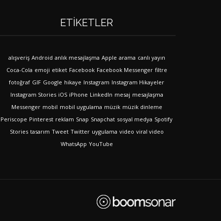
ETIKETLER
alışveriş
Android
anlık mesajlaşma
Apple
arama
canlı yayın
Coca-Cola
emoji
etiket
Facebook
Facebook Messenger
filtre
fotoğraf
GIF
Google
hikaye
Instagram
Instagram Hikayeler
Instagram Stories
iOS
iPhone
LinkedIn
mesaj
mesajlaşma
Messenger
mobil
mobil uygulama
müzik
müzik dinleme
Periscope
Pinterest
reklam
Snap
Snapchat
sosyal medya
Spotify
Stories
tasarım
Tweet
Twitter
uygulama
video
viral video
WhatsApp
YouTube