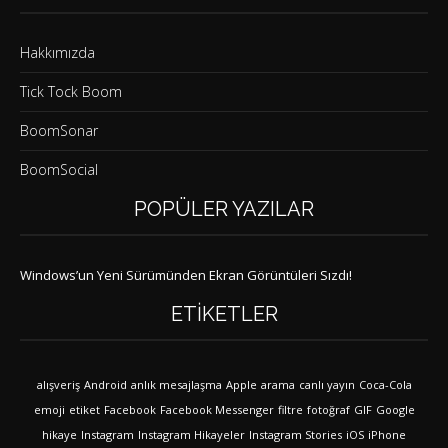
Hakkımızda
Tick Tock Boom
BoomSonar
BoomSocial
POPÜLER YAZILAR
Windows’un Yeni Sürümünden Ekran Görüntüleri Sızdı!
ETIKETLER
alışveriş
Android
anlık mesajlaşma
Apple
arama
canlı yayın
Coca-Cola
emoji
etiket
Facebook
Facebook Messenger
filtre
fotoğraf
GIF
Google
hikaye
Instagram
Instagram Hikayeler
Instagram Stories
iOS
iPhone