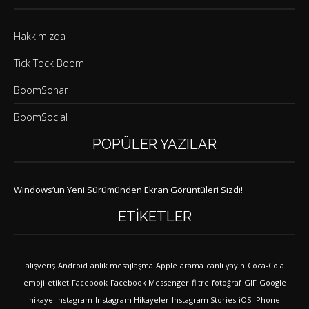
Hakkımızda
Tick Tock Boom
BoomSonar
BoomSocial
POPÜLER YAZILAR
Windows’un Yeni Sürümünden Ekran Görüntüleri Sızdı!
ETIKETLER
alışveriş
Android
anlık mesajlaşma
Apple
arama
canlı yayın
Coca-Cola
emoji
etiket
Facebook
Facebook Messenger
filtre
fotoğraf
GIF
Google
hikaye
Instagram
Instagram Hikayeler
Instagram Stories
iOS
iPhone