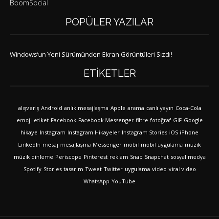
BoomSocial
POPÜLER YAZILAR
Windows’un Yeni Sürümünden Ekran Görüntüleri Sızdı!
ETIKETLER
alışveriş
Android
anlık mesajlaşma
Apple
arama
canlı yayın
Coca-Cola
emoji
etiket
Facebook
Facebook Messenger
filtre
fotoğraf
GIF
Google
hikaye
Instagram
Instagram Hikayeler
Instagram Stories
iOS
iPhone
LinkedIn
mesaj
mesajlaşma
Messenger
mobil
mobil uygulama
müzik
müzik dinleme
Periscope
Pinterest
reklam
Snap
Snapchat
sosyal medya
Spotify
Stories
tasarım
Tweet
Twitter
uygulama
video
viral video
WhatsApp
YouTube