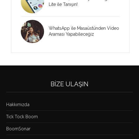
Lite ile Tanışın!
WhatsApp ile Masaüstünden Video
Araması Yapabileceğiz
BIZE ULAŞIN
Hakkımızda
Tick Tock Boom
BoomSonar