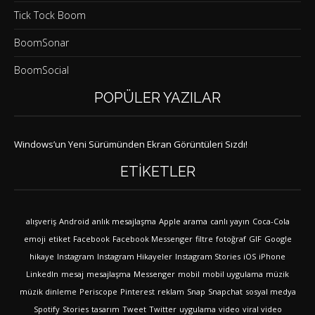
Tick Tock Boom
BoomSonar
BoomSocial
POPÜLER YAZILAR
Windows’un Yeni Sürümünden Ekran Görüntüleri Sızdı!
ETIKETLER
alışveriş
Android
anlık mesajlaşma
Apple
arama
canlı yayın
Coca-Cola
emoji
etiket
Facebook
Facebook Messenger
filtre
fotoğraf
GIF
Google
hikaye
Instagram
Instagram Hikayeler
Instagram Stories
iOS
iPhone
LinkedIn
mesaj
mesajlaşma
Messenger
mobil
mobil uygulama
müzik
müzik dinleme
Periscope
Pinterest
reklam
Snap
Snapchat
sosyal medya
Spotify
Stories
tasarım
Tweet
Twitter
uygulama
video
viral video