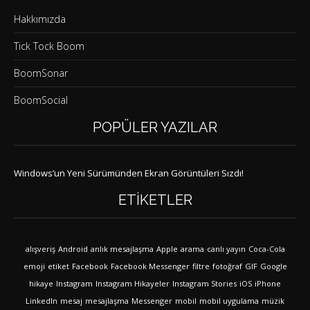
Hakkımızda
Tick Tock Boom
BoomSonar
BoomSocial
POPÜLER YAZILAR
Windows’un Yeni Sürümünden Ekran Görüntüleri Sızdı!
ETIKETLER
alışveriş
Android
anlık mesajlaşma
Apple
arama
canlı yayın
Coca-Cola
emoji
etiket
Facebook
Facebook Messenger
filtre
fotoğraf
GIF
Google
hikaye
Instagram
Instagram Hikayeler
Instagram Stories
iOS
iPhone
LinkedIn
mesaj
mesajlaşma
Messenger
mobil
mobil uygulama
müzik