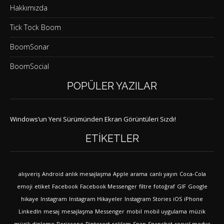
Hakkımızda
Tick Tock Boom
BoomSonar
BoomSocial
POPÜLER YAZILAR
Windows’un Yeni Sürümünden Ekran Görüntüleri Sızdı!
ETIKETLER
alışveriş
Android
anlık mesajlaşma
Apple
arama
canlı yayın
Coca-Cola
emoji
etiket
Facebook
Facebook Messenger
filtre
fotoğraf
GIF
Google
hikaye
Instagram
Instagram Hikayeler
Instagram Stories
iOS
iPhone
LinkedIn
mesaj
mesajlaşma
Messenger
mobil
mobil uygulama
müzik
müzik dinleme
Periscope
Pinterest
reklam
Snap
Snapchat
sosyal medya