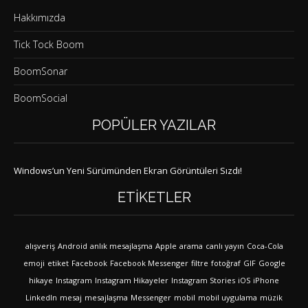
Hakkımızda
Tick Tock Boom
BoomSonar
BoomSocial
POPÜLER YAZILAR
Windows’un Yeni Sürümünden Ekran Görüntüleri Sızdı!
ETIKETLER
alışveriş
Android
anlık mesajlaşma
Apple
arama
canlı yayın
Coca-Cola
emoji
etiket
Facebook
Facebook Messenger
filtre
fotoğraf
GIF
Google
hikaye
Instagram
Instagram Hikayeler
Instagram Stories
iOS
iPhone
LinkedIn
mesaj
mesajlaşma
Messenger
mobil
mobil uygulama
müzik