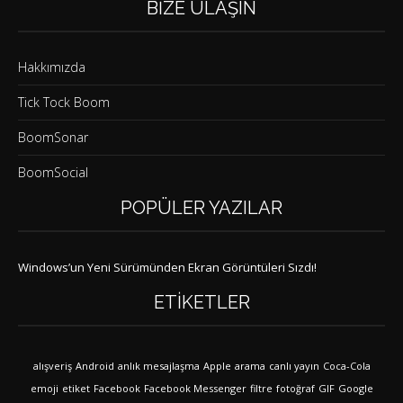
BIZE ULAŞIN
Hakkımızda
Tick Tock Boom
BoomSonar
BoomSocial
POPÜLER YAZILAR
Windows’un Yeni Sürümünden Ekran Görüntüleri Sızdı!
ETIKETLER
alışveriş
Android
anlık mesajlaşma
Apple
arama
canlı yayın
Coca-Cola
emoji
etiket
Facebook
Facebook Messenger
filtre
fotoğraf
GIF
Google