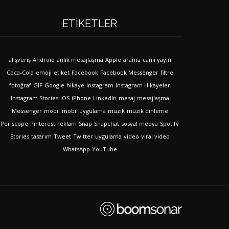
ETIKETLER
alışveriş
Android
anlık mesajlaşma
Apple
arama
canlı yayın
Coca-Cola
emoji
etiket
Facebook
Facebook Messenger
filtre
fotoğraf
GIF
Google
hikaye
Instagram
Instagram Hikayeler
Instagram Stories
iOS
iPhone
LinkedIn
mesaj
mesajlaşma
Messenger
mobil
mobil uygulama
müzik
müzik dinleme
Periscope
Pinterest
reklam
Snap
Snapchat
sosyal medya
Spotify
Stories
tasarım
Tweet
Twitter
uygulama
video
viral video
WhatsApp
YouTube