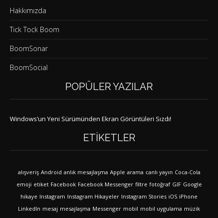
Hakkımızda
Tick Tock Boom
BoomSonar
BoomSocial
POPÜLER YAZILAR
Windows’un Yeni Sürümünden Ekran Görüntüleri Sızdı!
ETIKETLER
alışveriş
Android
anlık mesajlaşma
Apple
arama
canlı yayın
Coca-Cola
emoji
etiket
Facebook
Facebook Messenger
filtre
fotoğraf
GIF
Google
hikaye
Instagram
Instagram Hikayeler
Instagram Stories
iOS
iPhone
LinkedIn
mesaj
mesajlaşma
Messenger
mobil
mobil uygulama
müzik