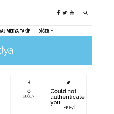
YAL MEDYA TAKİP
DİĞER
edya
0
Could not
authenticate
BEĞENİ
you.
TAKİPÇİ