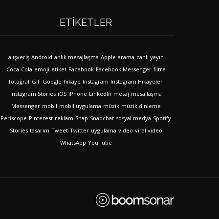
ETIKETLER
alışveriş
Android
anlık mesajlaşma
Apple
arama
canlı yayın
Coca-Cola
emoji
etiket
Facebook
Facebook Messenger
filtre
fotoğraf
GIF
Google
hikaye
Instagram
Instagram Hikayeler
Instagram Stories
iOS
iPhone
LinkedIn
mesaj
mesajlaşma
Messenger
mobil
mobil uygulama
müzik
müzik dinleme
Periscope
Pinterest
reklam
Snap
Snapchat
sosyal medya
Spotify
Stories
tasarım
Tweet
Twitter
uygulama
video
viral video
WhatsApp
YouTube