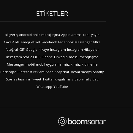
ETIKETLER
alışveriş
Android
anlık mesajlaşma
Apple
arama
canlı yayın
Coca-Cola
emoji
etiket
Facebook
Facebook Messenger
filtre
fotoğraf
GIF
Google
hikaye
Instagram
Instagram Hikayeler
Instagram Stories
iOS
iPhone
LinkedIn
mesaj
mesajlaşma
Messenger
mobil
mobil uygulama
müzik
müzik dinleme
Periscope
Pinterest
reklam
Snap
Snapchat
sosyal medya
Spotify
Stories
tasarım
Tweet
Twitter
uygulama
video
viral video
WhatsApp
YouTube