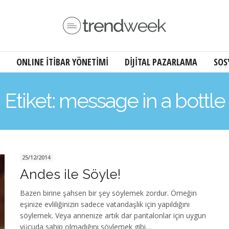
ONLINE İTİBAR YÖNETİMİ
DİJİTAL PAZARLAMA
SOS
Etiket: message in a bottle
25/12/2014
Andes ile Söyle!
Bazen birine şahsen bir şey söylemek zordur. Örneğin
eşinize evliliğinizin sadece vatandaşlık için yapıldığını
söylemek. Veya annenize artık dar pantalonlar için uygun
vücuda sahip olmadığını söylemek gibi…