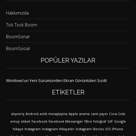
Hakkımızda
Tick Tock Boom
BoomSonar
BoomSocial
POPÜLER YAZILAR
Windows’un Yeni Sürümünden Ekran Görüntüleri Sızdı!
ETIKETLER
alışveriş
Android
anlık mesajlaşma
Apple
arama
canlı yayın
Coca-Cola
emoji
etiket
Facebook
Facebook Messenger
filtre
fotoğraf
GIF
Google
hikaye
Instagram
Instagram Hikayeler
Instagram Stories
iOS
iPhone