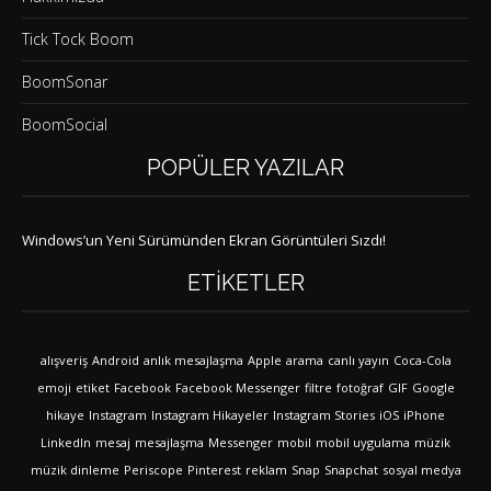
Tick Tock Boom
BoomSonar
BoomSocial
POPÜLER YAZILAR
Windows’un Yeni Sürümünden Ekran Görüntüleri Sızdı!
ETIKETLER
alışveriş
Android
anlık mesajlaşma
Apple
arama
canlı yayın
Coca-Cola
emoji
etiket
Facebook
Facebook Messenger
filtre
fotoğraf
GIF
Google
hikaye
Instagram
Instagram Hikayeler
Instagram Stories
iOS
iPhone
LinkedIn
mesaj
mesajlaşma
Messenger
mobil
mobil uygulama
müzik
müzik dinleme
Periscope
Pinterest
reklam
Snap
Snapchat
sosyal medya